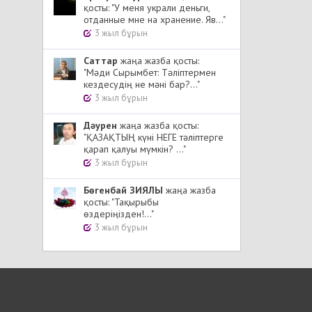
қосты: "У меня украли деньги,
отданные мне на хранение. Яв..."
3 жыл бұрын
Cаттар
жаңа жазба қосты:
"Мәди Сырымбет: Тәліптермен
кездесудің не мәні бар?..."
3 жыл бұрын
Дәурен
жаңа жазба қосты:
"ҚАЗАҚТЫҢ күні НЕГЕ тәліптерге
қарап қалуы мүмкін? ..."
3 жыл бұрын
Бөгенбай ЗИЯЛЫ
жаңа жазба
қосты: "Тақырыбы
өздеріңізден!..."
3 жыл бұрын