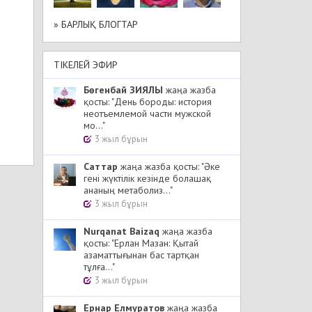
» БАРЛЫҚ БЛОГТАР
ТІКЕЛЕЙ ЭФИР
Бөгенбай ЗИЯЛЫ
жаңа жазба
қосты: "День бороды: история
неотъемлемой части мужской
мо..."
3 жыл бұрын
Cаттар
жаңа жазба қосты: "Әке
гені жүктілік кезінде болашақ
ананың метаболиз..."
3 жыл бұрын
Nurqanat Baizaq
жаңа жазба
қосты: "Ерлан Мазан: Қытай
азаматтығынан бас тартқан
тұлға..."
3 жыл бұрын
Ернар Елмуратов
жаңа жазба