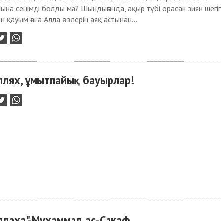
на сенімді болды ма? Шындығында, ақыр түбі орасан зиян шегіп
н қауым ғана Алла өздерін аяқ астынан...
лях, ұмытпайық бауырлар!
ллаха"-Мухаммад ас-Сакаф