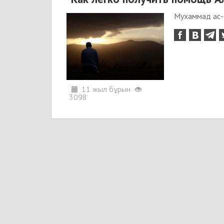
Мухаммад ас
11 жыл бұрын
3098