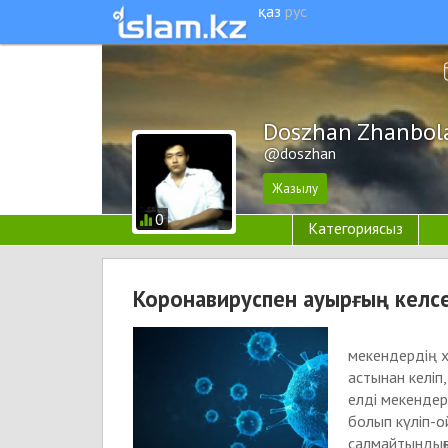
қаз
рус
Doszhan Zhanbol
@doszhan
0
Категориясыз
Коронавируспен ауырғың келсе.
Со
мекендердің 
астынан келіп
елді мекенде
болып күліп-о
салмайтындығы