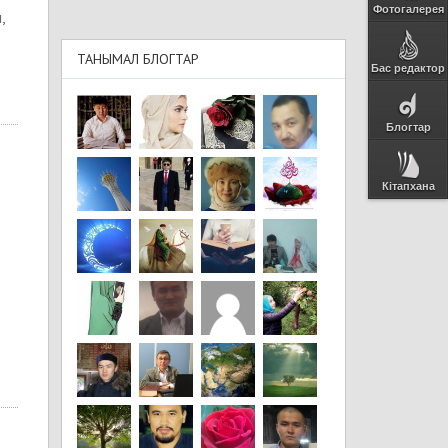
Фотогалерея
,
ТАНЫМАЛ БЛОГТАР
Бас редактор
Блогтар
Кітапхана