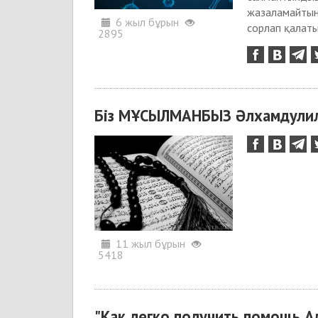
жазаламайтыны
6 жыл бұрын
сорлап қалаты
2895
Біз МҰСЫЛМАНБЫЗ Әлхамдулил
11 жыл бұрын
5418
"Как легко получить помощь А