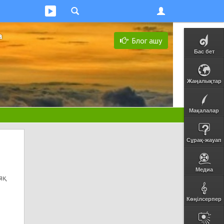
а
Блог ашу
Бас бет
Жаңалықтар
Мақалалар
Сұрақ-жауап
Медиа
яқ
Көңілсерпер