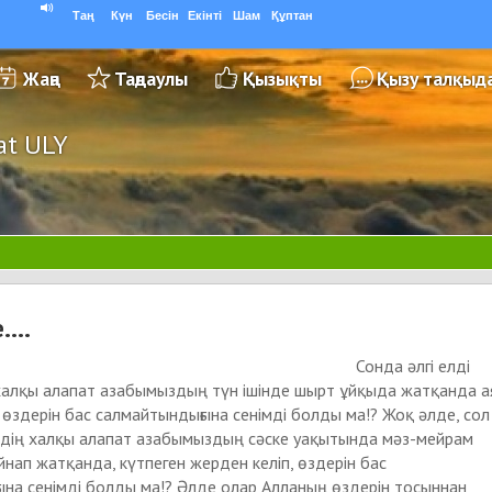
Таң
Күн
Бесін
Екінті
Шам
Құптан
Жаңа
Таңдаулы
Қызықты
Қызу талқыд
at ULY
...
нда әлгі елді
халқы алапат азабымыздың түн ішінде шырт ұйқыда жатқанда а
, өздерін бас салмайтындығына сенімді болды ма!? Жоқ әлде, сол
рдің халқы алапат азабымыздың сәске уақытында мәз-мейрам
йнап жатқанда, күтпеген жерден келіп, өздерін бас
на сенімді болды ма!? Әлде олар Алланың өздерін тосыннан