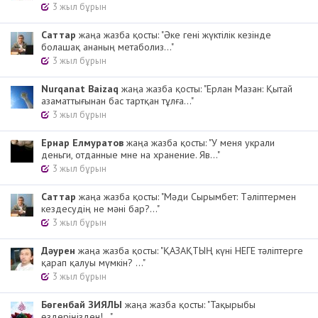
3 жыл бұрын
Cаттар
жаңа жазба қосты: "Әке гені жүктілік кезінде
болашақ ананың метаболиз..."
3 жыл бұрын
Nurqanat Baizaq
жаңа жазба қосты: "Ерлан Мазан: Қытай
азаматтығынан бас тартқан тұлға..."
3 жыл бұрын
Ернар Елмуратов
жаңа жазба қосты: "У меня украли
деньги, отданные мне на хранение. Яв..."
3 жыл бұрын
Cаттар
жаңа жазба қосты: "Мәди Сырымбет: Тәліптермен
кездесудің не мәні бар?..."
3 жыл бұрын
Дәурен
жаңа жазба қосты: "ҚАЗАҚТЫҢ күні НЕГЕ тәліптерге
қарап қалуы мүмкін? ..."
3 жыл бұрын
Бөгенбай ЗИЯЛЫ
жаңа жазба қосты: "Тақырыбы
өздеріңізден!..."