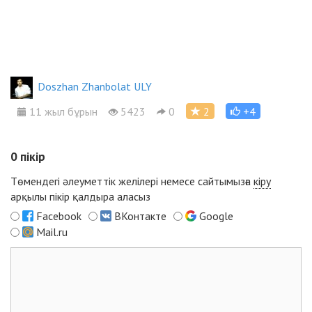
Doszhan Zhanbolat ULY
11 жыл бұрын
5423
0
2
+4
0
пікір
Төмендегі әлеуметтік желілері немесе сайтымызға
кіру
арқылы пікір қалдыра аласыз
Facebook
ВКонтакте
Google
Mail.ru