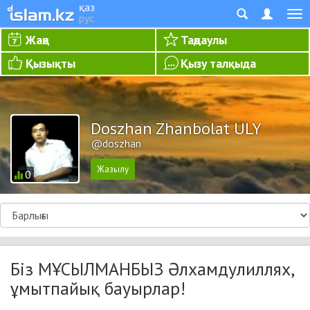
қаз
рус
Жаңа
Таңдаулы
Қызықты
Қызу талқыда
Doszhan Zhanbolat ULY
@doszhan
0
Біз МҰСЫЛМАНБЫЗ Әлхамдулиллях,
ұмытпайық бауырлар!