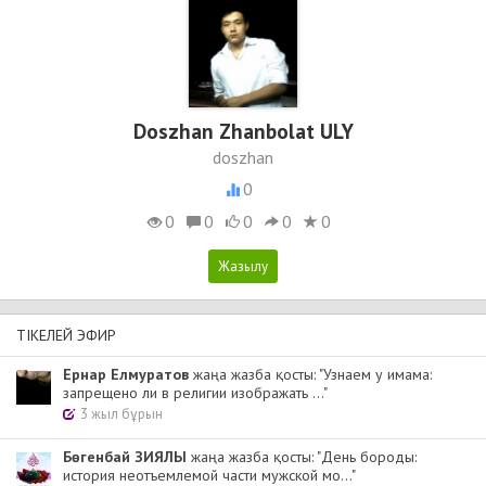
Doszhan Zhanbolat ULY
doszhan
0
0
0
0
0
0
ТІКЕЛЕЙ ЭФИР
Ернар Елмуратов
жаңа жазба қосты: "Узнаем у имама:
запрещено ли в религии изображать ..."
3 жыл бұрын
Бөгенбай ЗИЯЛЫ
жаңа жазба қосты: "День бороды:
история неотъемлемой части мужской мо..."