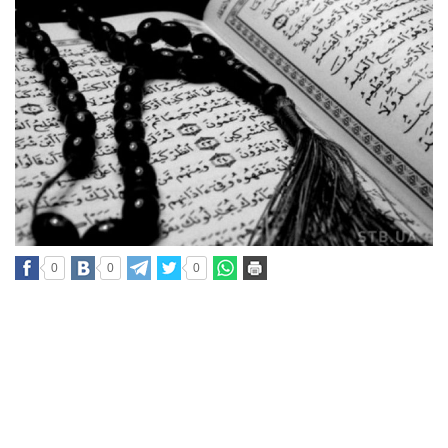
0
0
0